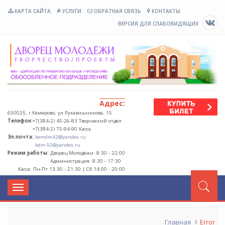
КАРТА САЙТА
УСЛУГИ
ОБРАТНАЯ СВЯЗЬ
КОНТАКТЫ
ВЕРСИЯ ДЛЯ СЛАБОВИДЯЩИХ
М
Адрес:
650025, г.Кемерово, ул.Рукавишникова, 15
Телефон:
+7(384-2) 45-26-83 Творческий отдел
+7(384-2) 75-94-90 Касса
Эл.почта:
kemdm42@yandex.ru
kdm-50@yandex.ru
Режим работы:
Дворец Молодёжи: 8:30 - 22:00
Администрация: 8:30 - 17:30
Касса: Пн-Пт 13:30 - 21:30 | Сб 14:00 - 20:00
Переключение
навигации
Главная
Error