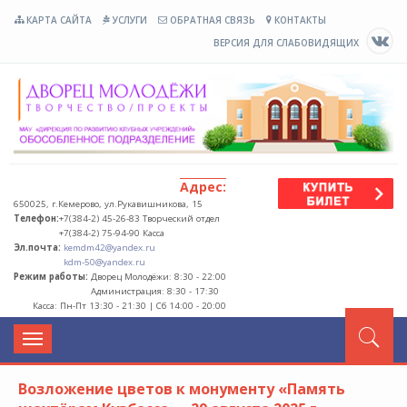
КАРТА САЙТА
УСЛУГИ
ОБРАТНАЯ СВЯЗЬ
КОНТАКТЫ
ВЕРСИЯ ДЛЯ СЛАБОВИДЯЩИХ
М
Адрес:
650025, г.Кемерово, ул.Рукавишникова, 15
Телефон:
+7(384-2) 45-26-83 Творческий отдел
+7(384-2) 75-94-90 Касса
Эл.почта:
kemdm42@yandex.ru
kdm-50@yandex.ru
Режим работы:
Дворец Молодёжи: 8:30 - 22:00
Администрация: 8:30 - 17:30
Касса: Пн-Пт 13:30 - 21:30 | Сб 14:00 - 20:00
Переключение
навигации
Возложение цветов к монументу «Память