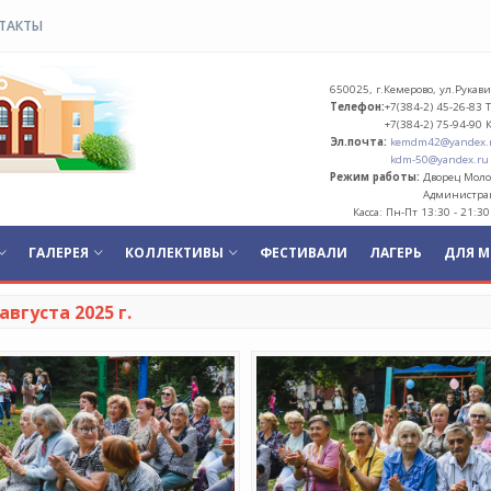
ТАКТЫ
МАУ «Дирекция по развитию клуб
650025, г.Кемерово, ул.Рукав
Телефон:
+7(384-2) 45-26-83 
+7(384-2) 75-94-90 К
Эл.почта:
kemdm42@yandex.
kdm-50@yandex.ru
Режим работы:
Дворец Молод
Администрац
Касса: Пн-Пт 13:30 - 21:30
ГАЛЕРЕЯ
КОЛЛЕКТИВЫ
ФЕСТИВАЛИ
ЛАГЕРЬ
ДЛЯ 
вгуста 2025 г.